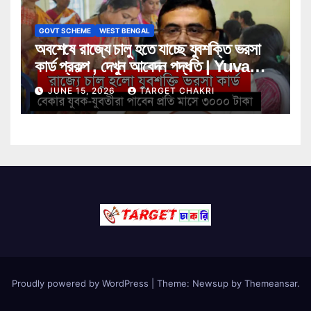
GOVT SCHEME
WEST BENGAL
অবশেষে রাজ্যে চালু হতে যাচ্ছে যুবশক্তি ভরসা
কার্ড প্রকল্প , দেখুন আবেদন পদ্ধতি | Yuva
Shakti Bharosa Card Scheme
JUNE 15, 2026
TARGET CHAKRI
Proudly powered by WordPress
|
Theme: Newsup by
Themeansar
.