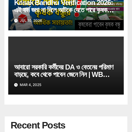
Krisak Bandhu Verification 2026:
এই ফর্ম জমা না দিলে আটকে যেতে পারে কৃষক
বন্ধুর আর্থিক সহায়তা! জানুন বিস্তারিত
JUL 10, 2026
আবারো সরকারি কর্মীদের DA ও বেতনের পরিমাণ
বাড়ছে, কবে থেকে পাবেন জেনে নিন | WB
Govt Job Employee
MAR 4, 2025
Recent Posts