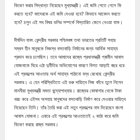
বিতরণ করার সিদ্ধান্ত নিয়েছেন মুখ্যমন্ত্রী। এই জমি পেতে গেলে কি
করতে হবে? কাদেরকে এই জমি দেওয়া হবে? কিভাবে আবেদন করতে
হবে? চলুন এই সব বিষয় গুলির সম্পর্কে বিস্তারিত জেনে নেওয়া যাক।
দীর্ঘদিন যাবৎ কেন্দ্রীয় সরকার পশ্চিমবঙ্গ তথা ভারতের প্রতিটি সহায়
সম্বল হীন মানুষকে নিজস্ব বসতবাড়ি নির্মানের জন্য আর্থিক সাহায্য
প্রদান করে চলেছিল। তবে আমাদের রাজ্যে প্রধানমন্ত্রী গ্ৰামীন আবাস
যোজনাকে ঘিরে ওঠা দুর্নীতির অভিযোগের কারণে বিগত আড়াই বছর ধরে
এই প্রকল্পের আওতায় অর্থ সাহায্য পাঠানো বন্ধ রেখেছে কেন্দ্রীয়
সরকার। এ হেন পরিস্থিতিতে এই গুরু দায়িত্ব নিজ কাঁধে তুলে নিলেন
মাননীয়া মুখ্যমন্ত্রী মমতা বন্দ্যোপাধ্যায়। রাজ্যের কোষাগার থেকে টাকা
খরচ করে এইসব অসহায় মানুষদের বসতবাড়ি নির্মাণ করে দেওয়ার দায়িত্ব
নিয়েছেন তিনি। তাঁর তৈরি করা এই নতুন প্রকল্পের নাম দিয়েছেন বাংলা
আবাস যোজনা। এবারে এই প্রকল্পের আওতাতেই ২ কাঠা করে জমি
বিতরণ করছে রাজ্য সরকার।