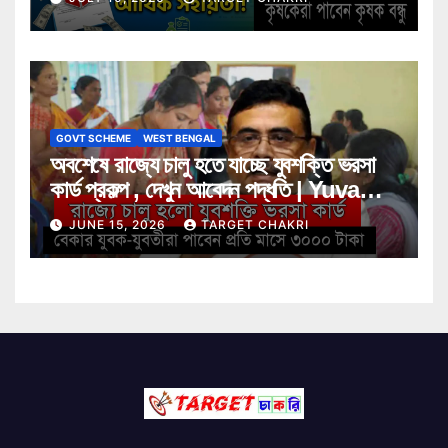
GOVT SCHEME
WEST BENGAL
অবশেষে রাজ্যে চালু হতে যাচ্ছে যুবশক্তি ভরসা
কার্ড প্রকল্প , দেখুন আবেদন পদ্ধতি | Yuva
Shakti Bharosa Card Scheme
JUNE 15, 2026
TARGET CHAKRI