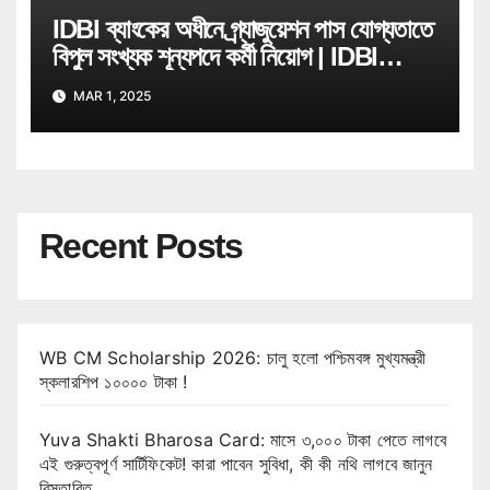
IDBI ব্যাংকের অধীনে গ্ৰ্যাজুয়েশন পাস যোগ্যতাতে
বিপুল সংখ্যক শূন্যপদে কর্মী নিয়োগ | IDBI
Bank Job Recruitment
MAR 1, 2025
Recent Posts
WB CM Scholarship 2026: চালু হলো পশ্চিমবঙ্গ মুখ্যমন্ত্রী
স্কলারশিপ ১০০০০ টাকা !
Yuva Shakti Bharosa Card: মাসে ৩,০০০ টাকা পেতে লাগবে
এই গুরুত্বপূর্ণ সার্টিফিকেট! কারা পাবেন সুবিধা, কী কী নথি লাগবে জানুন
বিস্তারিত