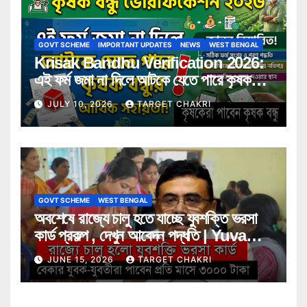
GOVT SCHEME
IMPORTANT UPDATES
NEWS
WEST BENGAL
Krisak Bandhu Verification 2026:
এই ফর্ম জমা না দিলে আটকে যেতে পারে কৃষক
বন্ধুর আর্থিক সহায়তা! জানুন বিস্তারিত
JULY 10, 2026
TARGET CHAKRI
GOVT SCHEME
WEST BENGAL
অবশেষে রাজ্যে চালু হতে যাচ্ছে যুবশক্তি ভরসা
কার্ড প্রকল্প , দেখুন আবেদন পদ্ধতি | Yuva
Shakti Bharosa Card Scheme
JUNE 15, 2026
TARGET CHAKRI