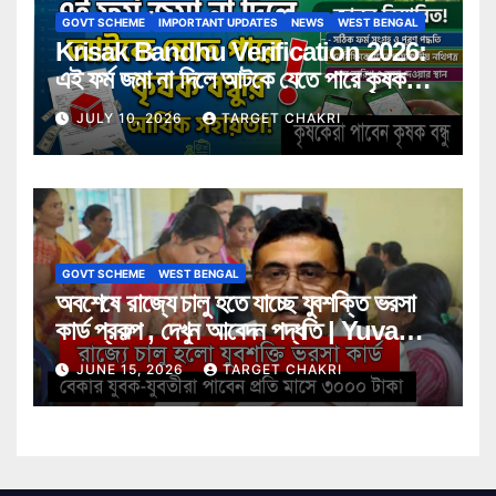
GOVT SCHEME
IMPORTANT UPDATES
NEWS
WEST BENGAL
Krisak Bandhu Verification 2026:
এই ফর্ম জমা না দিলে আটকে যেতে পারে কৃষক
বন্ধুর আর্থিক সহায়তা! জানুন বিস্তারিত
JULY 10, 2026
TARGET CHAKRI
GOVT SCHEME
WEST BENGAL
অবশেষে রাজ্যে চালু হতে যাচ্ছে যুবশক্তি ভরসা
কার্ড প্রকল্প , দেখুন আবেদন পদ্ধতি | Yuva
Shakti Bharosa Card Scheme
JUNE 15, 2026
TARGET CHAKRI