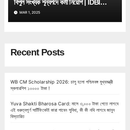
বিপুল সংখ্যক শূন্যপদে কর্মী নিয়োগ | IDBI
Bank Job Recruitment
MAR 1, 2025
Recent Posts
WB CM Scholarship 2026: চালু হলো পশ্চিমবঙ্গ মুখ্যমন্ত্রী
স্কলারশিপ ১০০০০ টাকা !
Yuva Shakti Bharosa Card: মাসে ৩,০০০ টাকা পেতে লাগবে
এই গুরুত্বপূর্ণ সার্টিফিকেট! কারা পাবেন সুবিধা, কী কী নথি লাগবে জানুন
বিস্তারিত