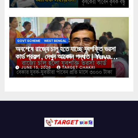
GOVT SCHEME
WEST BENGAL
অবশেষে রাজ্যে চালু হতে যাচ্ছে যুবশক্তি ভরসা
কার্ড প্রকল্প , দেখুন আবেদন পদ্ধতি | Yuva
Shakti Bharosa Card Scheme
JUNE 15, 2026
TARGET CHAKRI