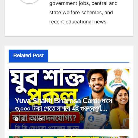
government jobs, central and
state welfare schemes, and
recent educational news.
Related Post
Yuva Shakti Bharosa Card: মাসে
৩,০০০ টাকা পেতে লাগবে এই গুরুত্বপূর্ণ
সার্টিফিকেট! কারা পাবেন সুবিধা, কী কী নথি লাগবে
JUL 17, 2026
জানুন বিস্তারিত