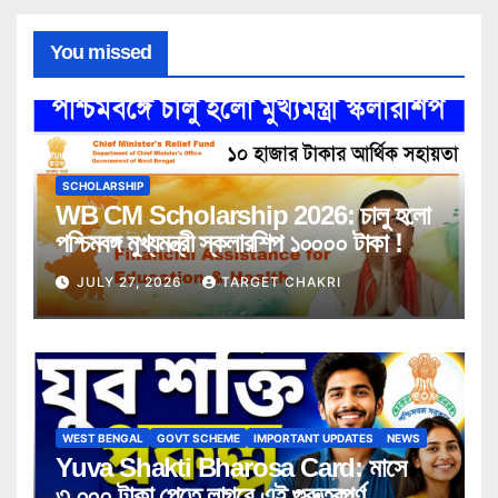
You missed
SCHOLARSHIP
WB CM Scholarship 2026: চালু হলো
পশ্চিমবঙ্গ মুখ্যমন্ত্রী স্কলারশিপ ১০০০০ টাকা !
JULY 27, 2026
TARGET CHAKRI
WEST BENGAL
GOVT SCHEME
IMPORTANT UPDATES
NEWS
Yuva Shakti Bharosa Card: মাসে
৩,০০০ টাকা পেতে লাগবে এই গুরুত্বপূর্ণ