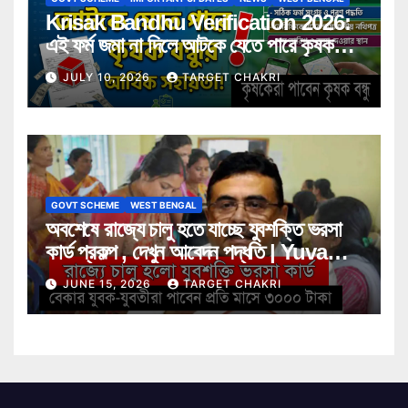
Krisak Bandhu Verification 2026:
এই ফর্ম জমা না দিলে আটকে যেতে পারে কৃষক
বন্ধুর আর্থিক সহায়তা! জানুন বিস্তারিত
JULY 10, 2026
TARGET CHAKRI
GOVT SCHEME
WEST BENGAL
অবশেষে রাজ্যে চালু হতে যাচ্ছে যুবশক্তি ভরসা
কার্ড প্রকল্প , দেখুন আবেদন পদ্ধতি | Yuva
Shakti Bharosa Card Scheme
JUNE 15, 2026
TARGET CHAKRI