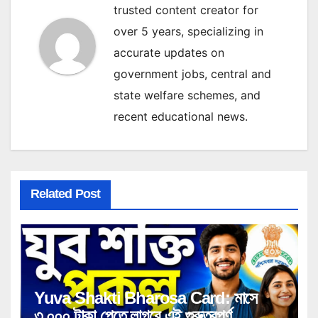
trusted content creator for
over 5 years, specializing in
accurate updates on
government jobs, central and
state welfare schemes, and
recent educational news.
Related Post
Yuva Shakti Bharosa Card: মাসে
৩,০০০ টাকা পেতে লাগবে এই গুরুত্বপূর্ণ