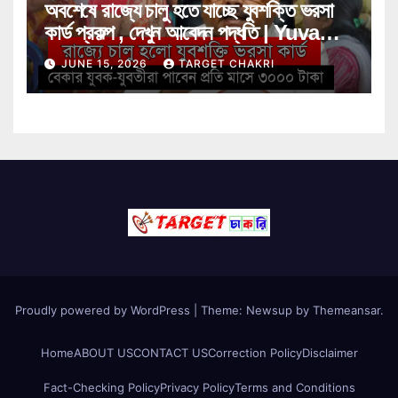
অবশেষে রাজ্যে চালু হতে যাচ্ছে যুবশক্তি ভরসা
কার্ড প্রকল্প , দেখুন আবেদন পদ্ধতি | Yuva
Shakti Bharosa Card Scheme
JUNE 15, 2026
TARGET CHAKRI
Proudly powered by WordPress
|
Theme: Newsup by
Themeansar
.
Home
ABOUT US
CONTACT US
Correction Policy
Disclaimer
Fact-Checking Policy
Privacy Policy
Terms and Conditions