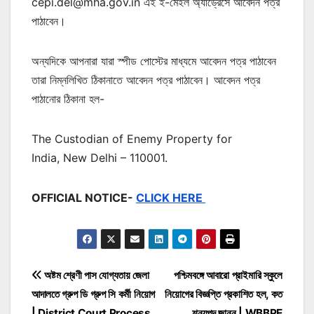
cepi.del@mha.gov.in এই ই-মেইল অ্যাড্রেসে আবেদন পত্র
পাঠাবেন।
অন্যদিকে আপনারা যারা স্পীড পোস্টের মাধ্যমে আবেদন পত্র পাঠাবেন
তারা নিম্নলিখিত ঠিকানাতে আবেদন পত্র পাঠাবেন। আবেদন পত্র
পাঠানোর ঠিকানা হল-
The Custodian of Enemy Property for
India, New Delhi – 110001.
OFFICIAL NOTICE-
CLICK HERE
Post
অষ্টম শ্রেণী পাস যোগ্যতায় জেলা
পশ্চিমবঙ্গে আবারো প্রাইমারি স্কুলে
আদালতে গ্রুপ ডি গ্রুপ সি কর্মী নিয়োগ
নিয়োগের বিজ্ঞপ্তি প্রকাশিত হল, কত
navigation
| District Court Process
শূন্যপদ জানুন | WBBPE