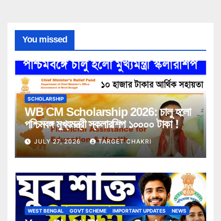
You missed
SCHOLARSHIP
WB CM Scholarship 2026: চালু হলো
পশ্চিমবঙ্গ মুখ্যমন্ত্রী স্কলারশিপ ১০০০০ টাকা !
JULY 27, 2026
TARGET CHAKRI
WEST BENGAL
GOVT SCHEME
IMPORTANT UPDATES
NEWS