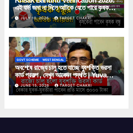
Krisak Bandhu Verification 2026:
এই ফর্ম জমা না দিলে আটকে যেতে পারে কৃষক
বন্ধুর আর্থিক সহায়তা! জানুন বিস্তারিত
JULY 10, 2026
TARGET CHAKRI
GOVT SCHEME
WEST BENGAL
অবশেষে রাজ্যে চালু হতে যাচ্ছে যুবশক্তি ভরসা
কার্ড প্রকল্প , দেখুন আবেদন পদ্ধতি | Yuva
Shakti Bharosa Card Scheme
JUNE 15, 2026
TARGET CHAKRI