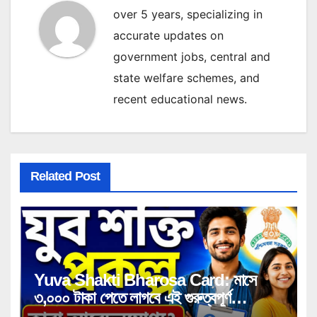
over 5 years, specializing in
accurate updates on
government jobs, central and
state welfare schemes, and
recent educational news.
Related Post
Yuva Shakti Bharosa Card: মাসে
৩,০০০ টাকা পেতে লাগবে এই গুরুত্বপূর্ণ
সার্টিফিকেট! কারা পাবেন সুবিধা, কী কী নথি লাগবে