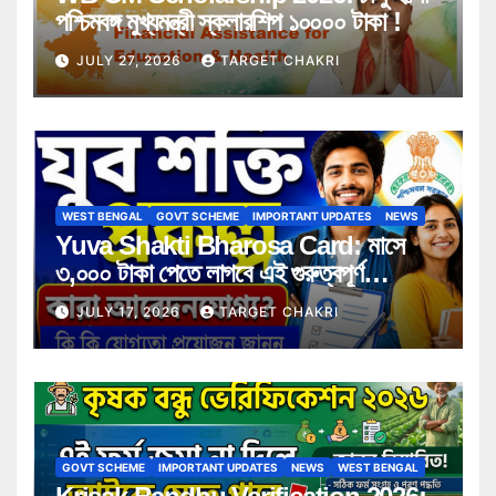
পশ্চিমবঙ্গ মুখ্যমন্ত্রী স্কলারশিপ ১০০০০ টাকা !
JULY 27, 2026
TARGET CHAKRI
WEST BENGAL
GOVT SCHEME
IMPORTANT UPDATES
NEWS
Yuva Shakti Bharosa Card: মাসে
৩,০০০ টাকা পেতে লাগবে এই গুরুত্বপূর্ণ
সার্টিফিকেট! কারা পাবেন সুবিধা, কী কী নথি লাগবে
JULY 17, 2026
TARGET CHAKRI
জানুন বিস্তারিত
GOVT SCHEME
IMPORTANT UPDATES
NEWS
WEST BENGAL