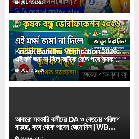
JUL 17, 2026
জানুন বিস্তারিত
Krisak Bandhu Verification 2026:
এই ফর্ম জমা না দিলে আটকে যেতে পারে কৃষক
বন্ধুর আর্থিক সহায়তা! জানুন বিস্তারিত
JUL 10, 2026
আবারো সরকারি কর্মীদের DA ও বেতনের পরিমাণ
বাড়ছে, কবে থেকে পাবেন জেনে নিন | WB
Govt Job Employee
MAR 4, 2025