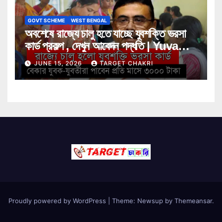
GOVT SCHEME
WEST BENGAL
অবশেষে রাজ্যে চালু হতে যাচ্ছে যুবশক্তি ভরসা
কার্ড প্রকল্প , দেখুন আবেদন পদ্ধতি | Yuva
Shakti Bharosa Card Scheme
JUNE 15, 2026
TARGET CHAKRI
Proudly powered by WordPress
|
Theme: Newsup by
Themeansar
.