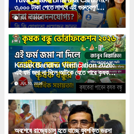
৩,০০০ টাকা পেতে লাগবে এই গুরুত্বপূর্ণ
সার্টিফিকেট! কারা পাবেন সুবিধা, কী কী নথি লাগবে
JUL 17, 2026
জানুন বিস্তারিত
Krisak Bandhu Verification 2026:
এই ফর্ম জমা না দিলে আটকে যেতে পারে কৃষক
বন্ধুর আর্থিক সহায়তা! জানুন বিস্তারিত
JUL 10, 2026
অবশেষে রাজ্যে চালু হতে যাচ্ছে যুবশক্তি ভরসা