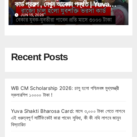
কার্ড প্রকল্প , দেখুন আবেদন পদ্ধতি | Yuva
Shakti Bharosa Card Scheme
JUN 15, 2026
Recent Posts
WB CM Scholarship 2026: চালু হলো পশ্চিমবঙ্গ মুখ্যমন্ত্রী
স্কলারশিপ ১০০০০ টাকা !
Yuva Shakti Bharosa Card: মাসে ৩,০০০ টাকা পেতে লাগবে
এই গুরুত্বপূর্ণ সার্টিফিকেট! কারা পাবেন সুবিধা, কী কী নথি লাগবে জানুন
বিস্তারিত