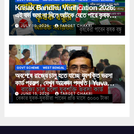
Krisak Bandhu Verification 2026:
এই ফর্ম জমা না দিলে আটকে যেতে পারে কৃষক
বন্ধুর আর্থিক সহায়তা! জানুন বিস্তারিত
JULY 10, 2026
TARGET CHAKRI
GOVT SCHEME
WEST BENGAL
অবশেষে রাজ্যে চালু হতে যাচ্ছে যুবশক্তি ভরসা
কার্ড প্রকল্প , দেখুন আবেদন পদ্ধতি | Yuva
Shakti Bharosa Card Scheme
JUNE 15, 2026
TARGET CHAKRI