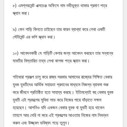
৮) এমপ্লয়মেন্ট এক্সচেঞ্জ অফিসে নাম নথীভুক্ত থাকার প্রমাণ পত্র
স্ক্যান করা।
৯) কেন গাড়ি কিনতে চাইছেন তার কারন ব্যাখ্যা করে লেখা একটি
স্টেটমেন্ট এর কপি স্ক্যান করা।
১০) আবেদনকারী যে গাড়িটি কেনার জন্য আবেদন করছেন তার সন্বন্ধে
যাবতীয় বিস্তারিত তথ্য লেখা কাগজ পত্র স্ক্যান করা।
গতিধারা প্রকল্প চালু করে রাজ্য সরকার আমাদের রাজ্যের শিক্ষিত বেকার
যুবক যুবতীদের আর্থিক সহায়তা প্রদানের মাধ্যমে নিজস্ব ব্যাবসা শুরু
করে জীবনে প্রতিষ্ঠিত হতে সাহায্য করছে। ইতিমধ্যেই বহু বেকার যুবক
যুবতী এই প্রকল্পের সুবিধা লাভ করে নিজের পায়ে দাঁড়াতে সক্ষম
হয়েছেন। আপনিও যদি একজন বেকার যুবক বা যুবতী হয়ে থাকেন
তাহলে আর দেরি না করে এই প্রকল্পের আওতায় নিজের নাম নিবন্ধন
করুন এবং উজ্জ্বল ভবিষ্যৎ গড়ে তুলুন।