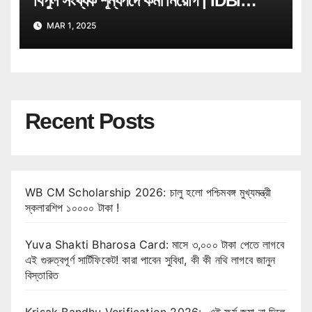
বিপুল সংখ্যক শূন্যপদে কর্মী নিয়োগ | IDBI
Bank Job Recruitment
MAR 1, 2025
Recent Posts
WB CM Scholarship 2026: চালু হলো পশ্চিমবঙ্গ মুখ্যমন্ত্রী
স্কলারশিপ ১০০০০ টাকা !
Yuva Shakti Bharosa Card: মাসে ৩,০০০ টাকা পেতে লাগবে
এই গুরুত্বপূর্ণ সার্টিফিকেট! কারা পাবেন সুবিধা, কী কী নথি লাগবে জানুন
বিস্তারিত
Krisak Bandhu Verification 2026: এই ফর্ম জমা না দিলে