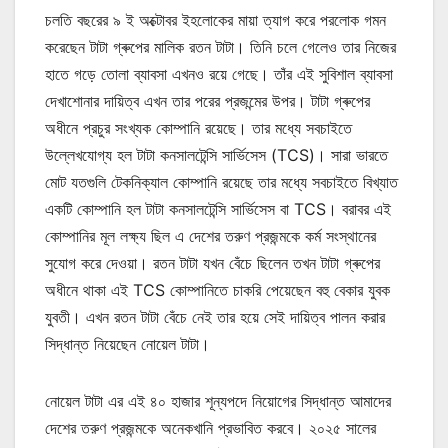
চলতি বছরের ৯ ই অক্টোবর ইহলোকের মায়া ত্যাগ করে পরলোক গমন
করেছেন টাটা গ্ৰুপের মালিক রতন টাটা। তিনি চলে গেলেও তার নিজের
হাতে গড়ে তোলা ব্যাবসা এখনও রয়ে গেছে। তাঁর এই সুবিশাল ব্যাবসা
দেখাশোনার দায়িত্ব এখন তার পরের প্রজন্মের উপর। টাটা গ্ৰুপের
অধীনে প্রচুর সংখ্যক কোম্পানি রয়েছে। তার মধ্যে সবচাইতে
উল্লেখযোগ্য হল টাটা কনসালটেন্সি সার্ভিসেস (TCS)। সারা ভারতে
মোট যতগুলি টেকনিক্যাল কোম্পানি রয়েছে তার মধ্যে সবচাইতে বিখ্যাত
একটি কোম্পানি হল টাটা কনসালটেন্সি সার্ভিসেস বা TCS। বরাবর এই
কোম্পানির মূল লক্ষ্য ছিল এ দেশের তরুণ প্রজন্মকে কর্ম সংস্থানের
সুযোগ করে দেওয়া। রতন টাটা যখন বেঁচে ছিলেন তখন টাটা গ্ৰুপের
অধীনে থাকা এই TCS কোম্পানিতে চাকরি পেয়েছেন বহু বেকার যুবক
যুবতী। এখন রতন টাটা বেঁচে নেই তার হয়ে সেই দায়িত্ব পালন করার
সিদ্ধান্ত নিয়েছেন নোয়েল টাটা।
নোয়েল টাটা এর এই ৪০ হাজার শূন্যপদে নিয়োগের সিদ্ধান্ত আমাদের
দেশের তরুণ প্রজন্মকে অনেকখানি প্রভাবিত করবে। ২০২৫ সালের