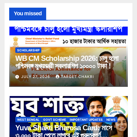
You missed
SCHOLARSHIP
WB CM Scholarship 2026: চালু হলো
পশ্চিমবঙ্গ মুখ্যমন্ত্রী স্কলারশিপ ১০০০০ টাকা !
JULY 27, 2026
TARGET CHAKRI
WEST BENGAL
GOVT SCHEME
IMPORTANT UPDATES
NEWS
Yuva Shakti Bharosa Card: মাসে
৩,০০০ টাকা পেতে লাগবে এই গুরুত্বপূর্ণ