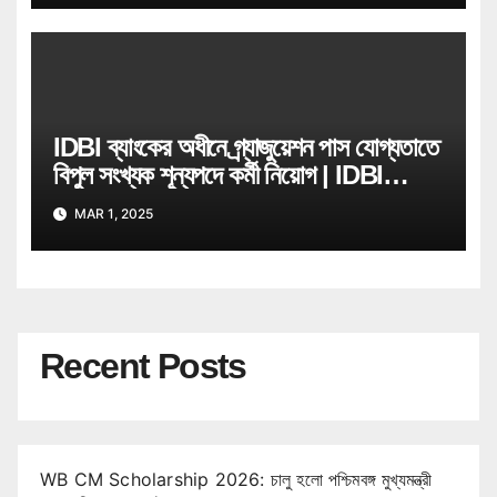
IDBI ব্যাংকের অধীনে গ্ৰ্যাজুয়েশন পাস যোগ্যতাতে
বিপুল সংখ্যক শূন্যপদে কর্মী নিয়োগ | IDBI
Bank Job Recruitment
MAR 1, 2025
Recent Posts
WB CM Scholarship 2026: চালু হলো পশ্চিমবঙ্গ মুখ্যমন্ত্রী