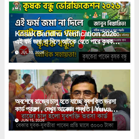
Krisak Bandhu Verification 2026:
এই ফর্ম জমা না দিলে আটকে যেতে পারে কৃষক
বন্ধুর আর্থিক সহায়তা! জানুন বিস্তারিত
JUL 10, 2026
অবশেষে রাজ্যে চালু হতে যাচ্ছে যুবশক্তি ভরসা
কার্ড প্রকল্প , দেখুন আবেদন পদ্ধতি | Yuva
Shakti Bharosa Card Scheme
JUN 15, 2026