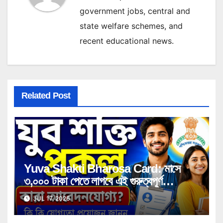
government jobs, central and
state welfare schemes, and
recent educational news.
Related Post
Yuva Shakti Bharosa Card: মাসে
৩,০০০ টাকা পেতে লাগবে এই গুরুত্বপূর্ণ
সার্টিফিকেট! কারা পাবেন সুবিধা, কী কী নথি লাগবে
JUL 17, 2026
জানুন বিস্তারিত