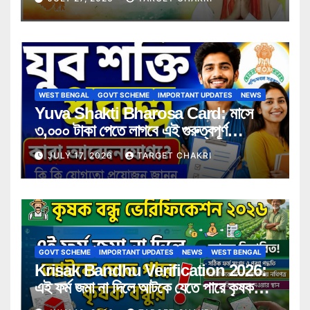
WEST BENGAL
GOVT SCHEME
IMPORTANT UPDATES
NEWS
Yuva Shakti Bharosa Card: মাসে
৩,০০০ টাকা পেতে লাগবে এই গুরুত্বপূর্ণ
সার্টিফিকেট! কারা পাবেন সুবিধা, কী কী নথি লাগবে
JULY 17, 2026
TARGET CHAKRI
জানুন বিস্তারিত
GOVT SCHEME
IMPORTANT UPDATES
NEWS
WEST BENGAL
Krisak Bandhu Verification 2026:
এই ফর্ম জমা না দিলে আটকে যেতে পারে কৃষক
বন্ধুর আর্থিক সহায়তা! জানুন বিস্তারিত