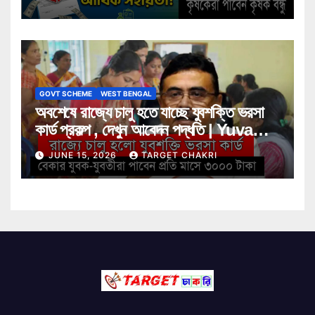
GOVT SCHEME
WEST BENGAL
অবশেষে রাজ্যে চালু হতে যাচ্ছে যুবশক্তি ভরসা
কার্ড প্রকল্প , দেখুন আবেদন পদ্ধতি | Yuva
Shakti Bharosa Card Scheme
JUNE 15, 2026
TARGET CHAKRI