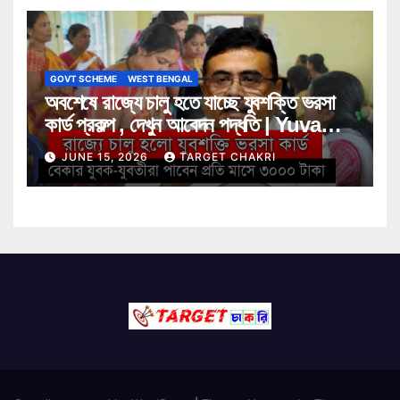
GOVT SCHEME
WEST BENGAL
অবশেষে রাজ্যে চালু হতে যাচ্ছে যুবশক্তি ভরসা
কার্ড প্রকল্প , দেখুন আবেদন পদ্ধতি | Yuva
Shakti Bharosa Card Scheme
JUNE 15, 2026
TARGET CHAKRI