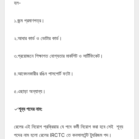
হল-
১.জন্ম প্রমাণপত্র।
২.আধার কার্ড ও ভোটার কার্ড।
৩.প্রয়োজনে শিক্ষাগত যোগ্যতার মার্কশিট ও সার্টিফিকেট।
৪.আবেদনকারীর রঙিন পাসপোর্ট ফটো।
৫.এছাড়া অন্যান্য।
✓
শূন্য পদের নাম:
রেলের এই নিয়োগ প্রক্রিয়ায় যে পদে কর্মী নিয়োগ করা হবে সেই শূন্য
পদের নাম হলো রেলের IRCTC তে কনসালটেন্ট ট্যুরিজম পদ।