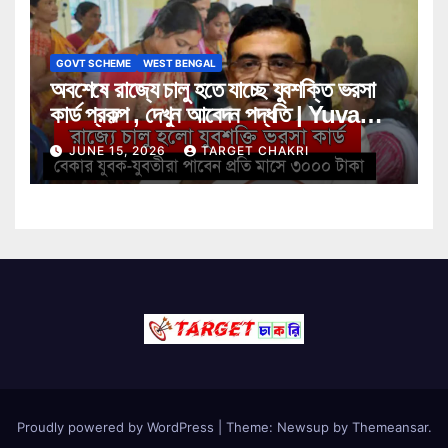
GOVT SCHEME
WEST BENGAL
অবশেষে রাজ্যে চালু হতে যাচ্ছে যুবশক্তি ভরসা
কার্ড প্রকল্প , দেখুন আবেদন পদ্ধতি | Yuva
Shakti Bharosa Card Scheme
JUNE 15, 2026
TARGET CHAKRI
Proudly powered by WordPress
|
Theme: Newsup by
Themeansar
.