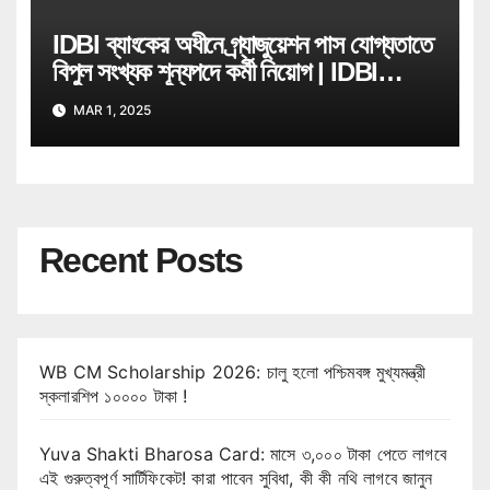
IDBI ব্যাংকের অধীনে গ্ৰ্যাজুয়েশন পাস যোগ্যতাতে
বিপুল সংখ্যক শূন্যপদে কর্মী নিয়োগ | IDBI
Bank Job Recruitment
MAR 1, 2025
Recent Posts
WB CM Scholarship 2026: চালু হলো পশ্চিমবঙ্গ মুখ্যমন্ত্রী
স্কলারশিপ ১০০০০ টাকা !
Yuva Shakti Bharosa Card: মাসে ৩,০০০ টাকা পেতে লাগবে
এই গুরুত্বপূর্ণ সার্টিফিকেট! কারা পাবেন সুবিধা, কী কী নথি লাগবে জানুন