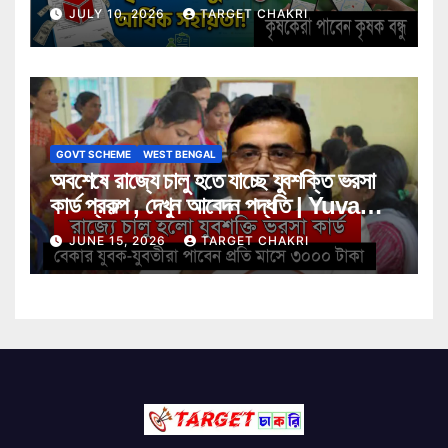
বন্ধুর আর্থিক সহায়তা! জানুন বিস্তারিত
JULY 10, 2026
TARGET CHAKRI
GOVT SCHEME
WEST BENGAL
অবশেষে রাজ্যে চালু হতে যাচ্ছে যুবশক্তি ভরসা
কার্ড প্রকল্প , দেখুন আবেদন পদ্ধতি | Yuva
Shakti Bharosa Card Scheme
JUNE 15, 2026
TARGET CHAKRI