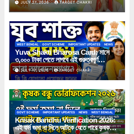
JULY 27, 2026
TARGET CHAKRI
WEST BENGAL
GOVT SCHEME
IMPORTANT UPDATES
NEWS
Yuva Shakti Bharosa Card: মাসে
৩,০০০ টাকা পেতে লাগবে এই গুরুত্বপূর্ণ
সার্টিফিকেট! কারা পাবেন সুবিধা, কী কী নথি লাগবে
JULY 17, 2026
TARGET CHAKRI
জানুন বিস্তারিত
GOVT SCHEME
IMPORTANT UPDATES
NEWS
WEST BENGAL
Krisak Bandhu Verification 2026:
এই ফর্ম জমা না দিলে আটকে যেতে পারে কৃষক