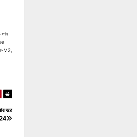
 এরপর
que
or-M2,
বার ঘরে
024