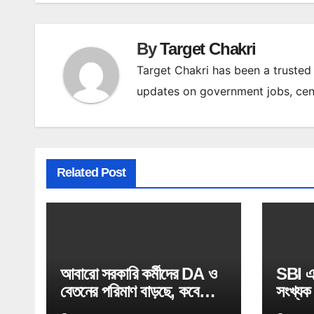
By
Target Chakri
Target Chakri has been a trusted 
updates on government jobs, cent
Related Post
আবারো সরকারি কর্মীদের DA ও
SBI এর
বেতনের পরিমাণ বাড়ছে, কবে
সংখ্যক 
থেকে পাবেন জেনে নিন | WB
SBI 