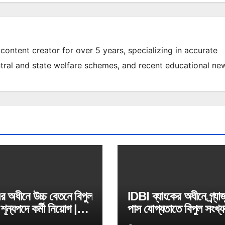
content creator for over 5 years, specializing in accurate
ral and state welfare schemes, and recent educational ne
 অধীনে উচ্চ বেতনে বিপুল
IDBI ব্যাংকের অধীনে গ্ৰ্যাজ
শূন্যপদে কর্মী নিয়োগ |
পাস যোগ্যতাতে বিপুল সংখ্
Bank Job
শূন্যপদে কর্মী নিয়োগ | IDB